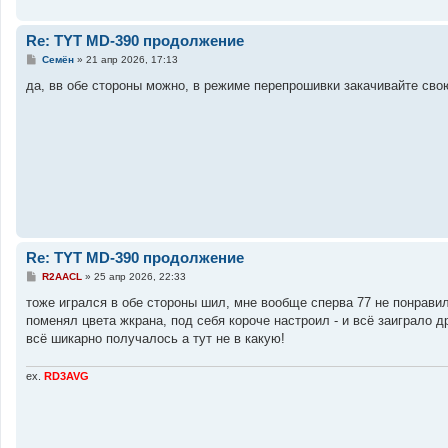
н
и
е
Re: TYT MD-390 продолжение
С
Семён
»
21 апр 2026, 17:13
о
о
да, вв обе стороны можно, в режиме перепрошивки закачивайте сво
б
щ
е
н
и
е
Re: TYT MD-390 продолжение
С
R2AACL
»
25 апр 2026, 22:33
о
о
тоже игрался в обе стороны шил, мне вообще сперва 77 не понравила
б
поменял цвета жкрана, под себя короче настроил - и всё заиграло д
щ
е
всё шикарно получалось а тут не в какую!
н
и
е
ex.
RD3AVG