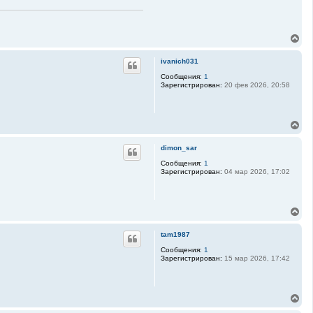
В
е
р
ivanich031
н
у
Сообщения:
1
Зарегистрирован:
20 фев 2026, 20:58
т
ь
с
я
В
к
е
н
р
а
dimon_sar
н
ч
у
Сообщения:
1
а
Зарегистрирован:
04 мар 2026, 17:02
т
л
ь
у
с
я
В
к
е
н
р
а
tam1987
н
ч
у
Сообщения:
1
а
Зарегистрирован:
15 мар 2026, 17:42
т
л
ь
у
с
я
В
к
е
н