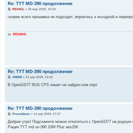
е
Re: TYT MD-390 продолжение
С
R2AACL
»
28 мар 2026, 15:24
о
о
скорее всего прошивка не подходит, вернитесь к исходной и перепр
б
щ
е
н
и
ex.
RD3AVG
е
Re: TYT MD-390 продолжение
С
ONDRI
»
13 апр 2026, 13:03
о
о
В OpenGD77 RUS CPS пишет не найден ком порт
б
щ
е
н
и
е
Re: TYT MD-390 продолжение
С
Proxodimec
»
14 апр 2026, 07:07
о
о
Доброе утро! Подскажите можно откатиться с OpenGD77 на родную
б
Рация TYT md uv-390 10W Plus aes256
щ
е