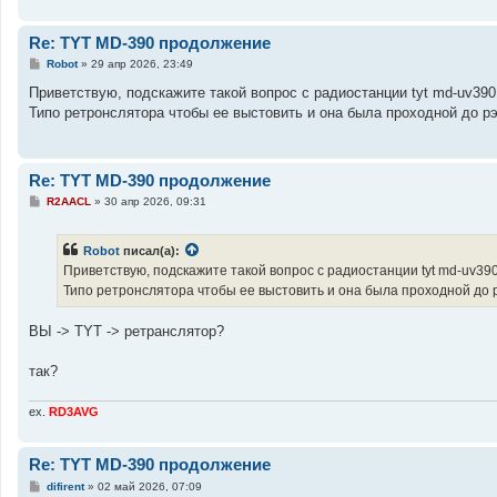
Re: TYT MD-390 продолжение
С
Robot
»
29 апр 2026, 23:49
о
о
Приветствую, подскажите такой вопрос с радиостанции tyt md-uv3
б
Типо ретронслятора чтобы ее выстовить и она была проходной до р
щ
е
н
и
е
Re: TYT MD-390 продолжение
С
R2AACL
»
30 апр 2026, 09:31
о
о
б
Robot
писал(а):
щ
е
Приветствую, подскажите такой вопрос с радиостанции tyt md-uv3
н
Типо ретронслятора чтобы ее выстовить и она была проходной до
и
е
ВЫ -> TYT -> ретранслятор?
так?
ex.
RD3AVG
Re: TYT MD-390 продолжение
С
difirent
»
02 май 2026, 07:09