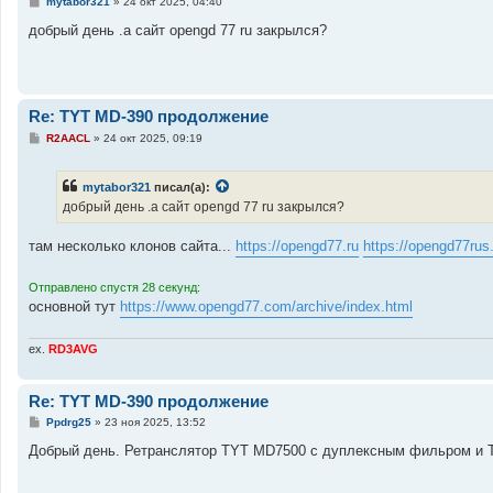
С
mytabor321
»
24 окт 2025, 04:40
о
о
добрый день .а сайт opengd 77 ru закрылся?
б
щ
е
н
и
е
Re: TYT MD-390 продолжение
С
R2AACL
»
24 окт 2025, 09:19
о
о
б
mytabor321
писал(а):
щ
е
добрый день .а сайт opengd 77 ru закрылся?
н
и
е
там несколько клонов сайта...
https://opengd77.ru
https://opengd77rus
Отправлено спустя 28 секунд:
основной тут
https://www.opengd77.com/archive/index.html
ex.
RD3AVG
Re: TYT MD-390 продолжение
С
Ppdrg25
»
23 ноя 2025, 13:52
о
о
Добрый день. Ретранслятор TYT MD7500 с дуплексным фильром и
б
щ
е