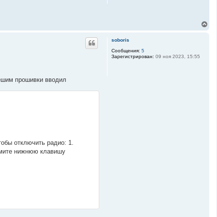
я
к
н
В
а
е
ч
р
а
soboris
н
л
у
Сообщения:
5
у
Зарегистрирован:
09 ноя 2023, 15:55
т
ь
с
я
решим прошивки вводил
к
н
а
ч
а
л
у
тобы отключить радио: 1.
жмите нижнюю клавишу