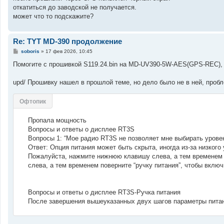
е
откатиться до заводской не получается.
н
может что то подскажите?
и
е
Re: TYT MD-390 продолжение
С
soboris
»
17 фев 2026, 10:45
о
о
Помогите с прошивкой S119.24.bin на MD-UV390-5W-AES(GPS-REC), 
б
щ
е
upd/ Прошивку нашел в прошлой теме, но дело было не в ней, про
н
и
е
Офтопик
Пропала мощность
Вопросы и ответы о дисплее RT3S
Вопросы 1: “Мое радио RT3S не позволяет мне выбирать урове
Ответ: Опция питания может быть скрыта, иногда из-за низког
Пожалуйста, нажмите нижнюю клавишу слева, а тем временем 
слева, а тем временем поверните “ручку питания”, чтобы включ
Вопросы и ответы о дисплее RT3S-Ручка питания
После завершения вышеуказанных двух шагов параметры питан