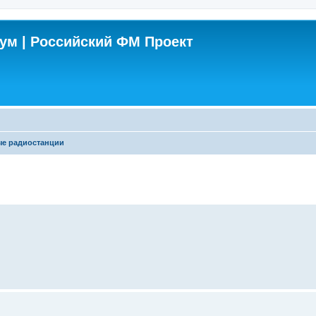
м | Российский ФМ Проект
е радиостанции
енный поиск