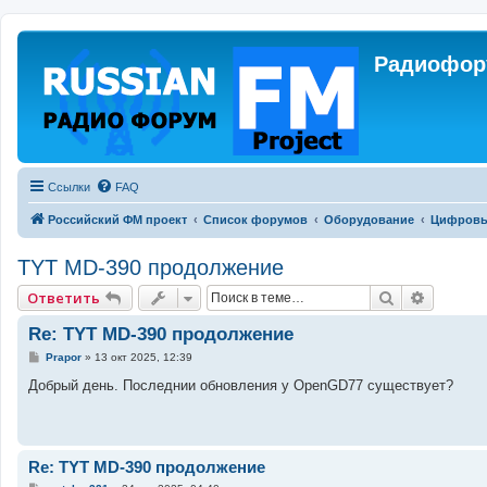
Радиофору
Ссылки
FAQ
Российский ФМ проект
Список форумов
Оборудование
Цифровы
TYT MD-390 продолжение
Поиск
Расшир
Ответить
Re: TYT MD-390 продолжение
С
Prapor
»
13 окт 2025, 12:39
о
о
Добрый день. Последнии обновления у OpenGD77 существует?
б
щ
е
н
и
е
Re: TYT MD-390 продолжение