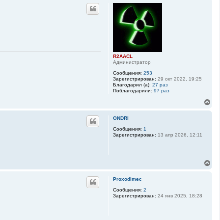
р
а
н
ч
у
а
т
л
ь
у
с
я
к
R2AACL
н
Администратор
а
ч
Сообщения:
253
а
Зарегистрирован:
29 окт 2022, 19:25
Благодарил (а):
27 раз
л
Поблагодарили:
97 раз
у
В
е
р
ONDRI
н
у
Сообщения:
1
Зарегистрирован:
13 апр 2026, 12:11
т
ь
с
я
В
к
е
н
р
а
Proxodimec
н
ч
у
Сообщения:
2
а
Зарегистрирован:
24 янв 2025, 18:28
т
л
ь
у
с
я