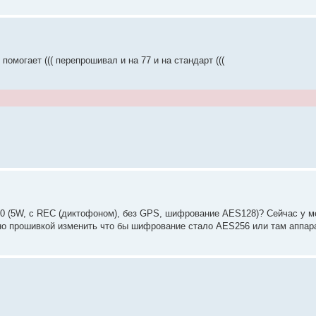
помогает ((( перепрошивал и на 77 и на стандарт (((
 (5W, с REC (диктофоном), без GPS, шифрование AES128)? Сейчас у ме
но прошивкой изменить что бы шифрование стало AES256 или там аппар