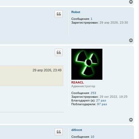
В
е
р
Robot
н
у
Сообщения:
1
Зарегистрирован:
29 апр 2026, 23:30
т
ь
с
я
В
к
е
н
р
а
н
ч
у
а
т
л
ь
у
с
29 апр 2026, 23:49
я
к
R2AACL
н
Администратор
а
ч
Сообщения:
253
а
Зарегистрирован:
29 окт 2022, 19:25
Благодарил (а):
27 раз
л
Поблагодарили:
97 раз
у
В
е
р
difirent
н
у
Сообщения:
10