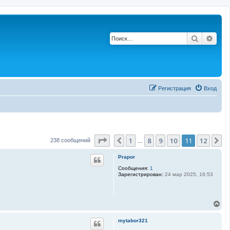
Поиск
Рас
Регистрация
Вход
Страница
11
из
12
1
8
9
10
11
12
Пред.
С
238 сообщений
…
Prapor
Сообщения:
1
Зарегистрирован:
24 мар 2025, 16:53
В
е
р
mytabor321
н