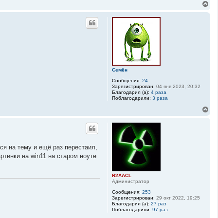
В
к
е
н
р
а
н
ч
у
а
т
л
ь
у
с
я
к
Семён
н
а
Сообщения:
24
ч
Зарегистрирован:
04 янв 2023, 20:32
а
Благодарил (а):
4 раза
Поблагодарили:
3 раза
л
у
В
е
р
н
у
т
ся на тему и ещё раз перестаил,
ь
ртинки на win11 на старом ноуте
с
я
к
R2AACL
н
Администратор
а
ч
Сообщения:
253
а
Зарегистрирован:
29 окт 2022, 19:25
Благодарил (а):
27 раз
л
Поблагодарили:
97 раз
у