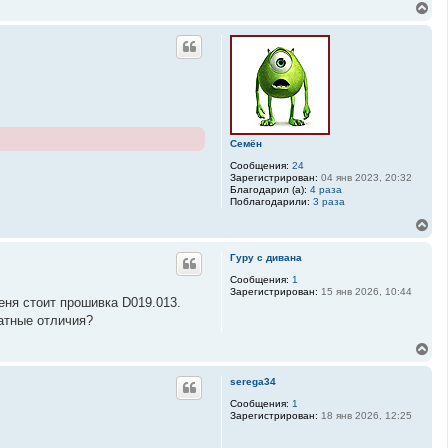
В
к
е
н
р
а
н
ч
у
а
т
л
ь
у
с
я
к
Семён
н
а
Сообщения:
24
ч
Зарегистрирован:
04 янв 2023, 20:32
а
Благодарил (а):
4 раза
Поблагодарили:
3 раза
л
у
В
е
р
Гуру с дивана
н
у
Сообщения:
1
Зарегистрирован:
15 янв 2026, 10:44
т
ня стоит прошивка D019.013.
ь
атные отличия?
с
я
В
к
е
н
р
а
serega34
н
ч
у
Сообщения:
1
а
Зарегистрирован:
18 янв 2026, 12:25
т
л
ь
у
с