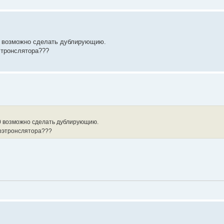
90 возможно сделать дублирующию.
этронслятора???
90 возможно сделать дублирующию.
 рэтронслятора???