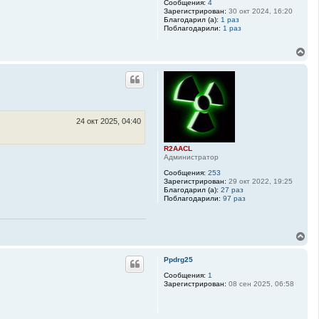
у
Сообщения:
4
Зарегистрирован:
30 окт 2024, 16:20
т
Благодарил (а):
1 раз
ь
Поблагодарили:
1 раз
с
я
В
к
е
н
р
а
н
ч
у
а
т
л
ь
у
с
24 окт 2025, 04:40
я
к
R2AACL
н
Администратор
а
ч
Сообщения:
253
а
Зарегистрирован:
29 окт 2022, 19:25
Благодарил (а):
27 раз
л
Поблагодарили:
97 раз
у
В
е
р
Ppdrg25
н
у
Сообщения:
1
Зарегистрирован:
08 сен 2025, 06:58
т
ь
с
я