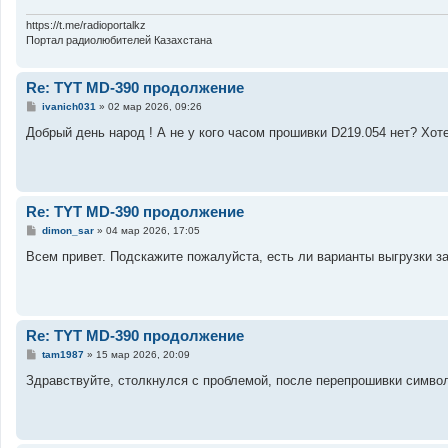
https://t.me/radioportalkz
Портал радиолюбителей Казахстана
Re: TYT MD-390 продолжение
С
ivanich031
»
02 мар 2026, 09:26
о
о
Добрый день народ ! А не у кого часом прошивки D219.054 нет? Хо
б
щ
е
н
и
е
Re: TYT MD-390 продолжение
С
dimon_sar
»
04 мар 2026, 17:05
о
о
Всем привет. Подскажите пожалуйста, есть ли варианты выгрузки з
б
щ
е
н
и
е
Re: TYT MD-390 продолжение
С
tam1987
»
15 мар 2026, 20:09
о
о
Здравствуйте, столкнулся с проблемой, после перепрошивки символ
б
щ
е
н
и