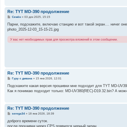
н
и
е
Re: TYT MD-390 продолжение
С
Семён
»
03 дек 2025, 15:15
о
о
Парни, подскажите, включаю станцию и вот такой экран.... ничег оне 
б
photo_2025-12-03_15-15-21.jpg
щ
е
н
У вас нет необходимых прав для просмотра вложений в этом сообщении.
и
е
Re: TYT MD-390 продолжение
С
Гуру с дивана
»
15 янв 2026, 12:01
о
о
Подскажите какая версия прошивки мне подходит для TYT MD-UV390
б
Как я понимаю подходит только: MD-UV380(REC)-D19.32.bin? А мож
щ
е
н
и
е
Re: TYT MD-390 продолжение
С
serega34
»
18 янв 2026, 18:39
о
о
доброго времени суток.
б
после прошивки через CPS появился черный экран
щ