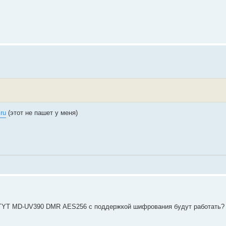
.ru
(этот не пашет у меня)
 TYT MD-UV390 DMR АES256 с поддержкой шифрования будут работать?