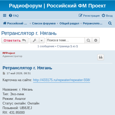
Радиофорум | Российский ФМ Проект
FAQ
Регистрация
Вход
П
Российский ФМ проект
Список форумов
Общий раздел
Ретрансляторы России
о
Ретранслятор г. Нягань
и
Поиск
Расширен
Ответить
с
1 сообщение • Страница
1
из
1
к
RFProject
Администратор
Ретранслятор г. Нягань
С
17 май 2026, 08:51
о
о
Карточка на сайте:
http://433175.ru/repeater/repeater-558/
б
щ
е
Название: г. Нягань
н
Тип: Эхо-линк
и
е
Режим: Аналог
Статус онлайн: Онлайн
Позывной: UB8JEJ
RX: 431.85000