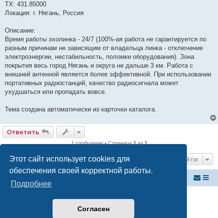
TX: 431.85000
Локация: г. Нягань, Россия
Описание:
Время работы эхолинка - 24/7 (100%-ая работа не гарантируется по
разным причинам не зависящим от владельца линка - отключение
электроэнергии, нестабильность, поломки оборудования). Зона
покрытия весь город Нягань и округа не дальше 3 км. Работа с
внешней антенной является более эффективной. При использовании
портативных радиостанций, качество радиосигнала может
ухудшаться или пропадать вовсе.
Тема создана автоматически из карточки каталога.
Ответить
1 сообщение • Страница
1
из
1
Этот сайт использует cookies для
Перейти
обеспечения своей корректной работы.
Российский ФМ проект
Список форумов
Подробнее
Создано на основе
phpBB
® Forum Software © phpBB Limited
Русская поддержка phpBB
Согласен
Конфиденциальность
|
Правила