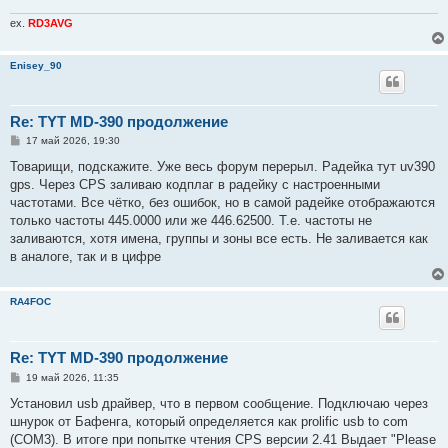
ex.
RD3AVG
Enisey_90
Re: TYT MD-390 продолжение
С
17 май 2026, 19:30
о
о
Товарищи, подскажите. Уже весь форум перерыл. Радейка тут uv390
б
gps. Через CPS заливаю кодплаг в радейку с настроенными
щ
е
частотами. Все чётко, без ошибок, но в самой радейке отображаются
н
только частоты 445.0000 или же 446.62500. Т.е. частоты не
и
е
заливаются, хотя имена, группы и зоны все есть. Не заливается как
в аналоге, так и в цифре
RA4FOC
Re: TYT MD-390 продолжение
С
19 май 2026, 11:35
о
о
Установил usb драйвер, что в первом сообщение. Подключаю через
б
шнурок от Бафенга, который определяется как prolific usb to com
щ
е
(COM3). В итоге при попытке чтения CPS версии 2.41 Выдает "Please