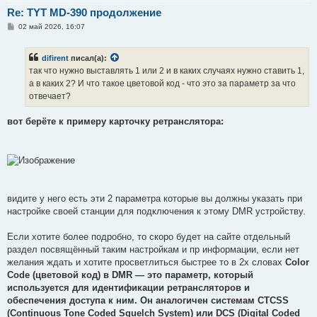
Re: TYT MD-390 продолжение
С
02 май 2026, 16:07
о
о
б
difirent
писал(а):
щ
е
так что нужно выставлять 1 или 2 и в каких случаях нужно ставить 1,
н
а в каких 2? И что такое цветовой код - что это за параметр за что
и
е
отвечает?
вот берёте к примеру карточку ретранслятора:
видите у него есть эти 2 параметра которые вы должны указать при
настройке своей станции для подключения к этому DMR устройству.
Если хотите более подробно, то скоро будет на сайте отдельный
раздел посвящённый таким настройкам и пр информации, если нет
желания ждать и хотите просветлиться быстрее то в 2х словах
Color
Code (цветовой код) в DMR — это параметр, который
используется для идентификации ретрансляторов и
обеспечения доступа к ним. Он аналогичен системам CTCSS
(Continuous Tone Coded Squelch System) или DCS (Digital Coded