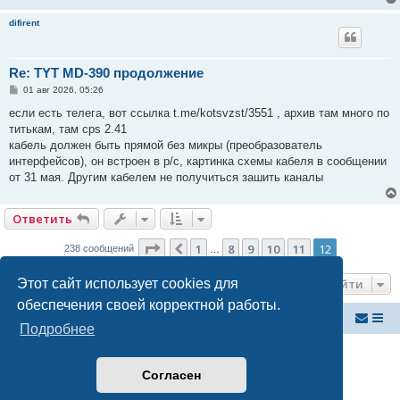
difirent
Re: TYT MD-390 продолжение
С
01 авг 2026, 05:26
о
о
если есть телега, вот ссылка t.me/kotsvzst/3551 , архив там много по
б
титькам, там cps 2.41
щ
е
кабель должен быть прямой без микры (преобразователь
н
интерфейсов), он встроен в р/с, картинка схемы кабеля в сообщении
и
е
от 31 мая. Другим кабелем не получиться зашить каналы
Ответить
Страница
12
из
12
1
8
9
10
11
12
Пред.
238 сообщений
…
Этот сайт использует cookies для
Перейти
обеспечения своей корректной работы.
Российский ФМ проект
Список форумов
Подробнее
Создано на основе
phpBB
® Forum Software © phpBB Limited
Русская поддержка phpBB
Согласен
Конфиденциальность
|
Правила