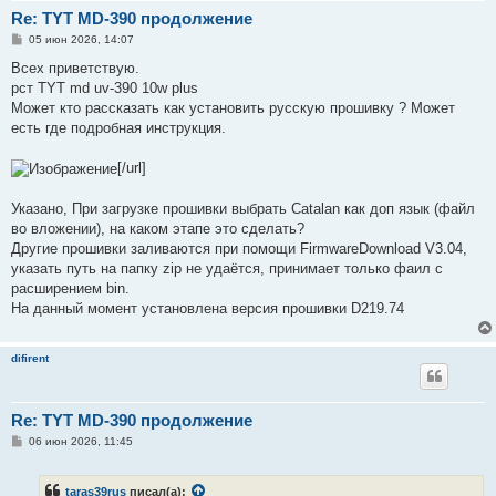
Re: TYT MD-390 продолжение
С
05 июн 2026, 14:07
о
о
Всех приветствую.
б
рст TYT md uv-390 10w plus
щ
е
Может кто рассказать как установить русскую прошивку ? Может
н
есть где подробная инструкция.
и
е
[/url]
Указано, При загрузке прошивки выбрать Catalan как доп язык (файл
во вложении), на каком этапе это сделать?
Другие прошивки заливаются при помощи FirmwareDownload V3.04,
указать путь на папку zip не удаётся, принимает только фаил с
расширением bin.
На данный момент установлена версия прошивки D219.74
difirent
Re: TYT MD-390 продолжение
С
06 июн 2026, 11:45
о
о
б
taras39rus
писал(а):
щ