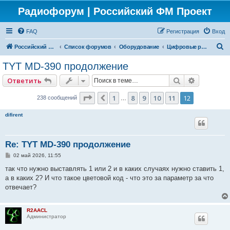
Радиофорум | Российский ФМ Проект
FAQ
Регистрация
Вход
П
Российский ФМ проект
Список форумов
Оборудование
Цифровые радиостанции
о
TYT MD-390 продолжение
и
Поиск
Расширен
Ответить
с
к
Страница
12
из
12
1
8
9
10
11
12
Пред.
238 сообщений
…
difirent
Re: TYT MD-390 продолжение
С
02 май 2026, 11:55
о
о
так что нужно выставлять 1 или 2 и в каких случаях нужно ставить 1,
б
а в каких 2? И что такое цветовой код - что это за параметр за что
щ
е
отвечает?
н
и
е
R2AACL
Администратор