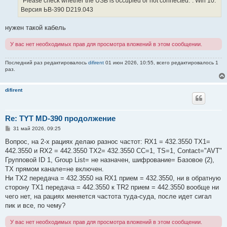
"Please check whether the USB is occupied or not connected.". Win 10.
Версия ЬВ-390 D219.043
нужен такой кабель
У вас нет необходимых прав для просмотра вложений в этом сообщении.
Последний раз редактировалось
difirent
01 июн 2026, 10:55, всего редактировалось 1
раз.
difirent
Re: TYT MD-390 продолжение
С
31 май 2026, 09:25
о
о
Вопрос, на 2-х рациях делаю разнос частот: RX1 = 432.3550 TX1=
б
442.3550 и RX2 = 442.3550 TX2= 432.3550 СС=1, ТS=1, Contact="AVT"
щ
е
Групповой ID 1, Group List= не назначен, шифрование= Базовое (2),
н
ТХ прямом канале=не включен.
и
е
Ни TX2 передача = 432.3550 на RX1 прием = 432.3550, ни в обратную
сторону TX1 передача = 442.3550 к TR2 прием = 442.3550 вообще ни
чего нет, на рациях меняется частота туда-суда, после идет сигал
пик и все, по чему?
У вас нет необходимых прав для просмотра вложений в этом сообщении.