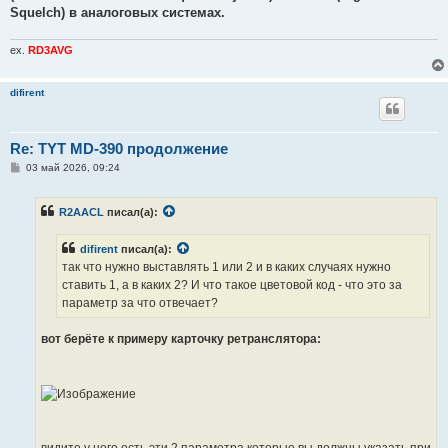
Squelch) в аналоговых системах.
ex.
RD3AVG
difirent
Re: TYT MD-390 продолжение
С
03 май 2026, 09:24
о
о
б
R2AACL
писал(а):
щ
е
н
difirent
писал(а):
и
е
так что нужно выставлять 1 или 2 и в каких случаях нужно
ставить 1, а в каких 2? И что такое цветовой код - что это за
параметр за что отвечает?
вот берёте к примеру карточку ретранслятора:
видите у него есть эти 2 параметра которые вы должны указать при