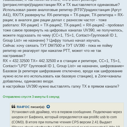
(ретрансляторе)/радиостанции RX и TX выставляется одинаковые?
Использовал ранее аналоговые репитер (RT97)/радиостанция (Аргут
А41), RX/TX развернуты: RX-репитера = TX-рации, TX-репитера = RX-
рации; в аналоге две рации делал с разносом частот - тоже
работало: RX-рация1 = TX-рация2, TX-рация1 = RX-рация2 - пробовал
тоже самое провернуть на цифровых каналах UV390, не получилось,
можете подсказать по чему (СС=1, ТS=1, Contact=Групповой ID 1,
Group List= не назначен) ? Цифру только начал изучать.
Сейчас хочу связать ТУТ DM7500 и ТУТ UV390 - пока не пойму
репитер не реагирует при нажатии РТТ, может что не так
настраиваю?
RX = 432.32500 TX= 442.32500 и в станции и репитере, СС=1, ТS=1,
Contact="LPD" Групповой ID 1, Group List= не назначен, шифрование=
Базовое (в репитере шифрование отключено, вроде как шифрование
нужно если его использовать как базовую станцию), в Zone=каналы
добавлены, одинаково везде.
в настройках UV390 нужно выставлять галку TX в прямом канале?
Отправлено спустя 3 минуты 6 секунд:
RA4FOC
писал(а):
Установил usb драйвер, что в первом сообщение. Подключаю через
шнурок от Бафенга, который определяется как prolific usb to com
(COM3). В итоге при попытке чтения CPS версии 2.41 Выдает