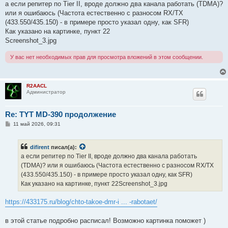
о
а если репитер по Tier II, вроде должно два канала работать (TDMA)?
б
или я ошибаюсь (Частота естественно с разносом RX/TX
щ
е
(433.550/435.150) - в примере просто указал одну, как SFR)
н
Как указано на картинке, пункт 22
и
е
Screenshot_3.jpg
У вас нет необходимых прав для просмотра вложений в этом сообщении.
R2AACL
Администратор
Re: TYT MD-390 продолжение
С
11 май 2026, 09:31
о
о
б
difirent
писал(а):
щ
е
а если репитер по Tier II, вроде должно два канала работать
н
(TDMA)? или я ошибаюсь (Частота естественно с разносом RX/TX
и
е
(433.550/435.150) - в примере просто указал одну, как SFR)
Как указано на картинке, пункт 22Screenshot_3.jpg
https://433175.ru/blog/chto-takoe-dmr-i ... -rabotaet/
в этой статье подробно расписал! Возможно картинка поможет )