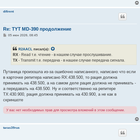
е
difirent
Re: TYT MD-390 продолжение
С
05 июн 2026, 08:45
о
о
б
R2AACL
писал(а):
щ
е
RX
- Read т.е. чтение - в нашем случае прослушивание.
н
TX
- Transmit т.e. передача - в нашеи случае передача сигнала.
и
е
Путаница произошла из-за ошибочно написанного, написано что если
в карточке репитера написано RX:438.500, то рация должна
принимать на 438.500, а на самом деле рация должна не принимать -
а передавать на 438.500. Ну и соответственно на репитере
ТX:430.900, рация должна принимать на 430.900, а не как в
скриншоте
У вас нет необходимых прав для просмотра вложений в этом сообщении.
taras39rus