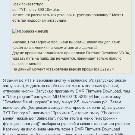
е
Всех приветствую.
н
рст TYT md uv-390 10w plus
и
е
Может кто рассказать как установить русскую прошивку ? Может
есть где подробная инструкция.
[/url]
Указано, При загрузке прошивки выбрать Catalan как доп язык
(файл во вложении), на каком этапе это сделать?
Другие прошивки заливаются при помощи FirmwareDownload V3.04,
указать путь на папку zip не удаётся, принимает только фаил с
расширением bin.
На данный момент установлена версия прошивки D219.74
Я зажимаю РТТ и верхнюю кнопку и включаю р/с (запускаю режим
загрузчика), индикатор на р/с начнет мигать зеленым/красным,
отпускаю кнопки. Запускаю программу DMR Firmware DownLoad, там
в "User program" загружаю MD-UV390-10-S219.54.bin, затем жму
"Download file of upgrade" и жду минут 2-5, выключаю р/с. Затем
включаю р/с (без режима загрузчика, просто включить), запускаю
TYT Factory v2, нажимаю "Прочитать", ставим галку "Языковое
меню", нажимаю "Записать", после этого в меню "настройки -
функции - лангуан))" выбираем русский и меню становиться русским.
Картинку на включение менять тоже в DMR Firmware DownLoad
(рацию включать без загрузчика, просто включить), формат BMP,