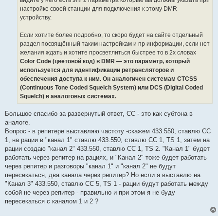
настройке своей станции для подключения к этому DMR
устройству.
Если хотите более подробно, то скоро будет на сайте отдельный
раздел посвящённый таким настройкам и пр информации, если нет
желания ждать и хотите просветлиться быстрее то в 2х словах
Color Code (цветовой код) в DMR — это параметр, который
используется для идентификации ретрансляторов и
обеспечения доступа к ним. Он аналогичен системам CTCSS
(Continuous Tone Coded Squelch System) или DCS (Digital Coded
Squelch) в аналоговых системах.
Большое спасибо за развернутый ответ, СС - это как субтона в
аналоге.
Вопрос - в репитере выставляю частоту -скажем 433.550, ставлю СС
1, на рации в "канал 1" ставлю 433.550, ставлю СС 1, TS 1, затем на
рации создаю "канал 2" 433.550, ставлю СС 1, TS 2. "Канал 1" будет
работать через репитер на рациях, и "Канал 2" тоже будет работать
через репитер и разговоры "канал 1" и "канал 2" не будут
пересекаться, два канала через репитер? Но если я выставлю на
"Канал 3" 433.550, ставлю СС 5, TS 1 - рации будут работать между
собой не через репитер - правильно и при этом я не буду
пересекаться с каналом 1 и 2 ?