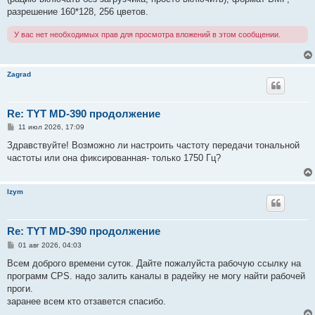
разрешение 160*128, 256 цветов.
У вас нет необходимых прав для просмотра вложений в этом сообщении.
Zagrad
Re: TYT MD-390 продолжение
С
11 июл 2026, 17:09
о
о
Здравствуйте! Возможно ли настроить частоту передачи тональной
б
частоты или она фиксированная- только 1750 Гц?
щ
е
н
и
Izym
е
Re: TYT MD-390 продолжение
С
01 авг 2026, 04:03
о
о
Всем доброго времени суток. Дайте пожалуйста рабочую ссылку на
б
программ CPS. надо залить каналы в радейку не могу найти рабочей
щ
е
проги.
н
заранее всем кто отзавется спасибо.
и
е