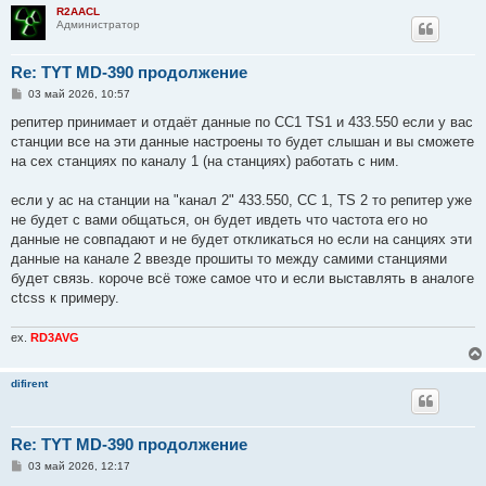
R2AACL
Администратор
Re: TYT MD-390 продолжение
С
03 май 2026, 10:57
о
о
репитер принимает и отдаёт данные по CC1 TS1 и 433.550 если у вас
б
станции все на эти данные настроены то будет слышан и вы сможете
щ
е
на сех станциях по каналу 1 (на станциях) работать с ним.
н
и
е
если у ас на станции на "канал 2" 433.550, СС 1, TS 2 то репитер уже
не будет с вами общаться, он будет ивдеть что частота его но
данные не совпадают и не будет откликаться но если на санциях эти
данные на канале 2 ввезде прошиты то между самими станциями
будет связь. короче всё тоже самое что и если выставлять в аналоге
ctcss к примеру.
ex.
RD3AVG
difirent
Re: TYT MD-390 продолжение
С
03 май 2026, 12:17
о