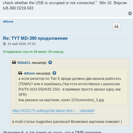
н
check whether the USB is occupied or not connected.". Win 10. Версия
и
е
ЬВ-390 D219.043
difirent
Re: TYT MD-390 продолжение
С
31 май 2026, 07:20
о
о
Отправлено спустя 28 минут 29 секунд:
б
щ
е
R2AACL
писал(а):
н
и
е
difirent
писал(а):
а если репитер по Tier II, вроде должно два канала работать
(TDMA)? или я ошибаюсь (Частота естественно с разносом
RX/TX (433.550/435.150) - в примере просто указал одну, как
SFR)
Как указано на картинке, пункт 22Screenshot_3.jpg
https://433175.ru/blog/chto-takoe-dmr-i ... -rabotaet/
в этой статье подробно расписал! Возможно картинка поможет )
Уважаемый, я так понял из этого, что в DMR репитере