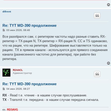
difirent
Re: TYT MD-390 продолжение
С
03 июн 2026, 08:46
о
о
Все разобрался сам, с репитером частоты надо разные ставить RX-
б
репитер = TX-рация N, TX-репитер = RX-рация N. СС и ТS одинаково,
щ
е
что на рации, что на репитере. Шифрование выставляется только на
н
рациях. TX в прямом канале - используется для прямого соединения
и
е
канала (разнесенного частотно для репитера), при работе без
репитера.
R2AACL
Администратор
Re: TYT MD-390 продолжение
С
04 июн 2026, 08:27
о
о
RX
- Read т.е. чтение - в нашем случае прослушивание.
б
TX
- Transmit т.e. передача - в нашеи случае передача сигнала.
щ
е
н
и
ex.
RD3AVG