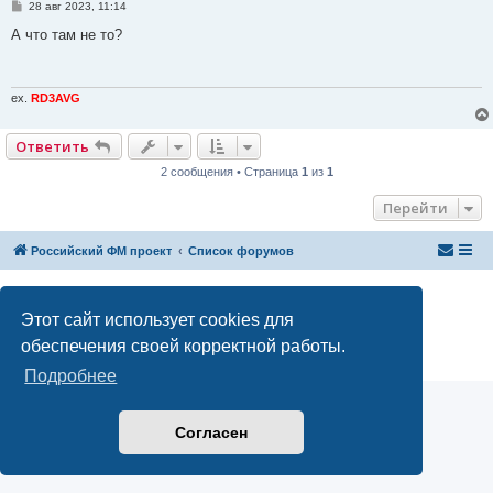
С
28 авг 2023, 11:14
о
о
А что там не то?
б
щ
е
н
и
ex.
RD3AVG
е
Ответить
2 сообщения • Страница
1
из
1
Перейти
Российский ФМ проект
Список форумов
Создано на основе
phpBB
® Forum Software © phpBB Limited
Русская поддержка phpBB
Этот сайт использует cookies для
Конфиденциальность
|
Правила
обеспечения своей корректной работы.
Подробнее
Согласен