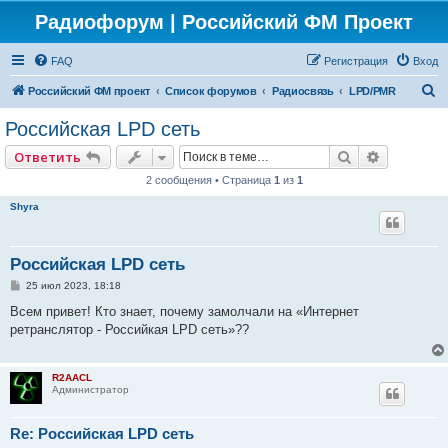
Радиофорум | Российский ФМ Проект
FAQ
Регистрация
Вход
П
Российский ФМ проект
Список форумов
Радиосвязь
LPD/PMR
о
Российская LPD сеть
и
Поиск
Расширен
Ответить
с
2 сообщения • Страница
1
из
1
к
Shyra
Российская LPD сеть
С
25 июл 2023, 18:18
о
о
Всем привет! Кто знает, почему замолчали на «Интернет
б
ретранслятор - Российкая LPD сеть»??
щ
е
н
и
R2AACL
е
Администратор
Re: Российская LPD сеть