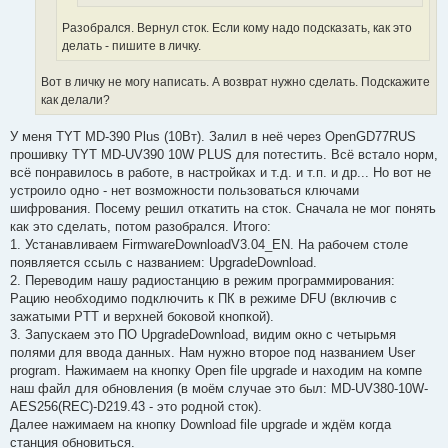
Разобрался. Вернул сток. Если кому надо подсказать, как это
делать - пишите в личку.
Вот в личку не могу написать. А возврат нужно сделать. Подскажите
как делали?
У меня TYT MD-390 Plus (10Вт). Залил в неё через OpenGD77RUS
прошивку TYT MD-UV390 10W PLUS для потестить. Всё встало норм,
всё понравилось в работе, в настройках и т.д. и т.п. и др... Но вот не
устроило одно - нет возможности пользоваться ключами
шифрования. Посему решил откатить на сток. Сначала не мог понять
как это сделать, потом разобрался. Итого:
1. Устанавливаем FirmwareDownloadV3.04_EN. На рабочем столе
появляется ссыль с названием: UpgradeDownload.
2. Переводим нашу радиостанцию в режим программирования:
Рацию необходимо подключить к ПК в режиме DFU (включив с
зажатыми PTT и верхней боковой кнопкой).
3. Запускаем это ПО UpgradeDownload, видим окно с четырьмя
полями для ввода данных. Нам нужно второе под названием User
program. Нажимаем на кнопку Open file upgrade и находим на компе
наш файл для обновления (в моём случае это был: MD-UV380-10W-
AES256(REC)-D219.43 - это родной сток).
Далее нажимаем на кнопку Download file upgrade и ждём когда
станция обновиться.