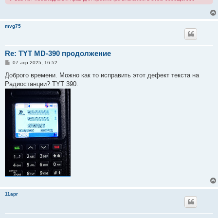
и
е
mvg75
Re: TYT MD-390 продолжение
С
07 апр 2025, 16:52
о
о
Доброго времени. Можно как то исправить этот дефект текста на
б
Радиостанции? TYT 390.
щ
е
н
и
е
11apr