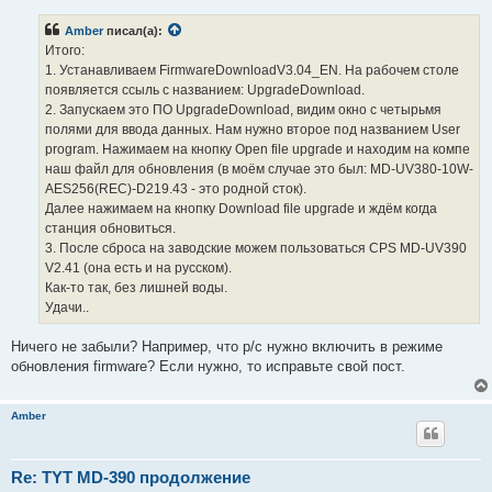
о
б
Amber
писал(а):
щ
е
Итого:
н
1. Устанавливаем FirmwareDownloadV3.04_EN. На рабочем столе
и
е
появляется ссыль с названием: UpgradeDownload.
2. Запускаем это ПО UpgradeDownload, видим окно с четырьмя
полями для ввода данных. Нам нужно второе под названием User
program. Нажимаем на кнопку Open file upgrade и находим на компе
наш файл для обновления (в моём случае это был: MD-UV380-10W-
AES256(REC)-D219.43 - это родной сток).
Далее нажимаем на кнопку Download file upgrade и ждём когда
станция обновиться.
3. После сброса на заводские можем пользоваться CPS MD-UV390
V2.41 (она есть и на русском).
Как-то так, без лишней воды.
Удачи..
Ничего не забыли? Например, что р/с нужно включить в режиме
обновления firmware? Если нужно, то исправьте свой пост.
Amber
Re: TYT MD-390 продолжение