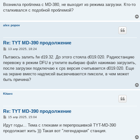
о
Возникла проблема с MD-380, не выходит из режима загрузки. Кто-то
б
сталкивался с подобной проблемой?
щ
е
н
и
alex popov
е
Re: TYT MD-390 продолжение
С
13 апр 2025, 18:24
о
о
Пытаюсь залить fw d19.32. До этого стояла d019.020. Радиостанцию
б
перевожу в режим DFU в утилите выбираю файл нажимаю загрузить,
щ
е
после загрузки подключаю к cps версия считывается d019.020. Еще
н
на экране вместо надписей высвечиваются пиксели, в чем может
и
е
быть причина?
Kitaec
Re: TYT MD-390 продолжение
С
15 апр 2025, 15:04
о
о
Идут годы... Тема с глюками и перепрошивкой TYT-MD-390
б
продолжает жить ))) Такая вот "легендарная" станция.
щ
е
н