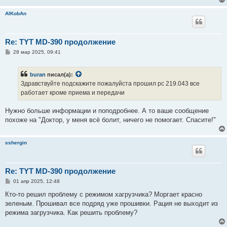
AlKobAn
Re: TYT MD-390 продолжение
С
28 мар 2025, 09:41
о
о
б
buran
писал(а):
щ
е
Здравствуйте подскажите пожалуйста прошил рс 219.043 все
н
работает кроме приема и передачи
и
е
Нужно больше информации и поподробнее. А то ваше сообщение
похоже на "Доктор, у меня всё болит, ничего не помогает. Спасите!"
sshergin
Re: TYT MD-390 продолжение
С
01 апр 2025, 12:48
о
о
Кто-то решил проблему с режимом хагрузчика? Моргает красно
б
зеленым. Прошивал все подряд уже прошивки. Рация не выходит из
щ
е
режима загрузчика. Как решить проблему?
н
и