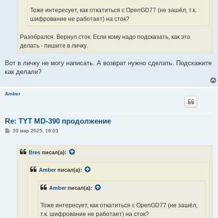
Тоже интересует, как откатиться с OpenGD77 (не зашёл, т.к.
шифрование не работает) на сток?
Разобрался. Вернул сток. Если кому надо подсказать, как это
делать - пишите в личку.
Вот в личку не могу написать. А возврат нужно сделать. Подскажите
как делали?
Amber
Re: TYT MD-390 продолжение
С
20 мар 2025, 16:03
о
о
б
Bres
писал(а):
щ
е
н
Amber
писал(а):
и
е
Amber
писал(а):
Тоже интересует, как откатиться с OpenGD77 (не зашёл,
т.к. шифрование не работает) на сток?