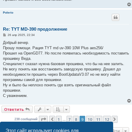
Polerio
Re: TYT MD-390 продолжение
С
26 апр 2025, 22:34
о
о
Добрый вечер.
б
Прошу помощи. Рация TYT md uv-390 10W Plus aes256/
щ
е
Прошил на OpenGD77. Но после появилась необходимость поставить
н
прошивку Веда.
и
е
Специалист сказал нужна базовая прошивка, что бы на нее залить.
Не могу понять как восстановить заводскую прошивку. Дошел до
необходимости прошить через BootUpdataV3.07 но не могу найти
программы самой для прошивки.
Ну и было бы неплохо понять где взять оригинальный файл
прошивки.
С уважением.
Ответить
Страница
9
из
12
1
7
8
9
10
11
12
Пред.
След.
238 сообщений
…
Перейти
Этот сайт использует cookies для