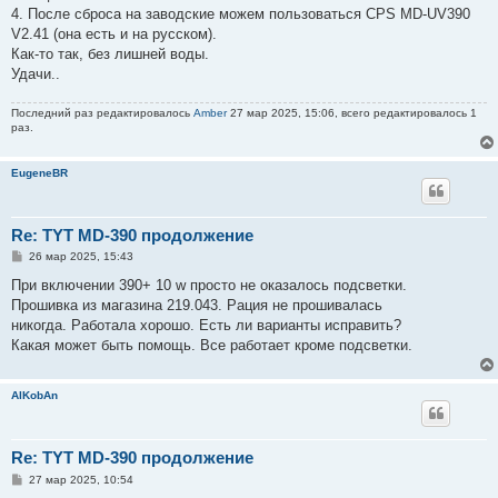
4. После сброса на заводские можем пользоваться CPS MD-UV390
V2.41 (она есть и на русском).
Как-то так, без лишней воды.
Удачи..
Последний раз редактировалось
Amber
27 мар 2025, 15:06, всего редактировалось 1
раз.
EugeneBR
Re: TYT MD-390 продолжение
С
26 мар 2025, 15:43
о
о
При включении 390+ 10 w просто не оказалось подсветки.
б
Прошивка из магазина 219.043. Рация не прошивалась
щ
е
никогда. Работала хорошо. Есть ли варианты исправить?
н
Какая может быть помощь. Все работает кроме подсветки.
и
е
AlKobAn
Re: TYT MD-390 продолжение
С
27 мар 2025, 10:54
о