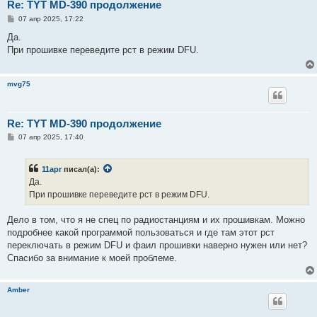
Re: TYT MD-390 продолжение
С
07 апр 2025, 17:22
о
о
Да.
б
При прошивке переведите рст в режим DFU.
щ
е
н
и
mvg75
е
Re: TYT MD-390 продолжение
С
07 апр 2025, 17:40
о
о
б
11apr
писал(а):
щ
е
Да.
н
При прошивке переведите рст в режим DFU.
и
е
Дело в том, что я не спец по радиостанциям и их прошивкам. Можно
подробнее какой программой пользоваться и где там этот рст
переключать в режим DFU и фаил прошивки наверно нужен или нет?
Спасибо за внимание к моей проблеме.
Amber