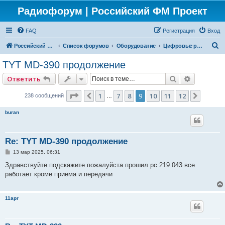
Радиофорум | Российский ФМ Проект
FAQ
Регистрация
Вход
П
Российский ФМ проект
Список форумов
Оборудование
Цифровые радиостанции
о
TYT MD-390 продолжение
и
Поиск
Расширен
Ответить
с
к
Страница
9
из
12
1
7
8
9
10
11
12
Пред.
След.
238 сообщений
…
buran
Re: TYT MD-390 продолжение
С
13 мар 2025, 06:31
о
о
Здравствуйте подскажите пожалуйста прошил рс 219.043 все
б
работает кроме приема и передачи
щ
е
н
и
11apr
е