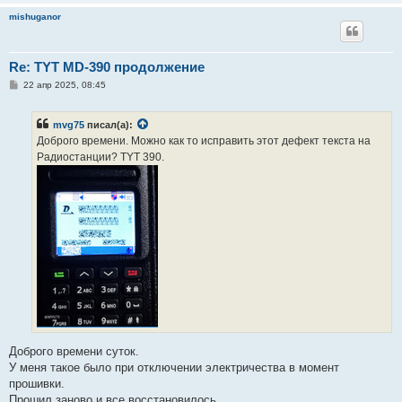
и
mishuganor
е
Re: TYT MD-390 продолжение
С
22 апр 2025, 08:45
о
о
б
mvg75
писал(а):
щ
е
Доброго времени. Можно как то исправить этот дефект текста на
н
Радиостанции? TYT 390.
и
е
Доброго времени суток.
У меня такое было при отключении электричества в момент
прошивки.
Прошил заново и все восстановилось.