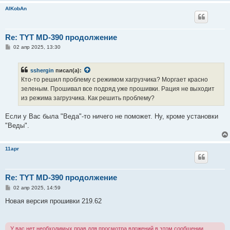
е
AlKobAn
Re: TYT MD-390 продолжение
С
02 апр 2025, 13:30
о
о
б
sshergin
писал(а):
щ
е
Кто-то решил проблему с режимом хагрузчика? Моргает красно
н
зеленым. Прошивал все подряд уже прошивки. Рация не выходит
и
е
из режима загрузчика. Как решить проблему?
Если у Вас была "Веда"-то ничего не поможет. Ну, кроме установки
"Веды".
11apr
Re: TYT MD-390 продолжение
С
02 апр 2025, 14:59
о
о
Новая версия прошивки 219.62
б
щ
е
н
У вас нет необходимых прав для просмотра вложений в этом сообщении.