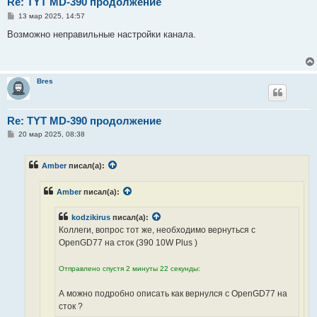
Re: TYT MD-390 продолжение
С
13 мар 2025, 14:57
о
о
Возможно неправильные настройки канала.
б
щ
е
н
и
Bres
е
Re: TYT MD-390 продолжение
С
20 мар 2025, 08:38
о
о
б
Amber
писал(а):
щ
е
н
Amber
писал(а):
и
е
kodzikirus
писал(а):
Коллеги, вопрос тот же, необходимо вернуться с
OpenGD77 на сток (390 10W Plus )
Отправлено спустя 2 минуты 22 секунды:
А можно подробно описать как вернулся с OpenGD77 на
сток ?