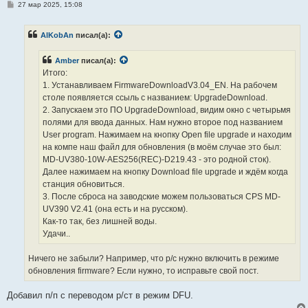
С
27 мар 2025, 15:08
о
о
б
AlKobAn
писал(а):
щ
е
н
Amber
писал(а):
и
е
Итого:
1. Устанавливаем FirmwareDownloadV3.04_EN. На рабочем
столе появляется ссыль с названием: UpgradeDownload.
2. Запускаем это ПО UpgradeDownload, видим окно с четырьмя
полями для ввода данных. Нам нужно второе под названием
User program. Нажимаем на кнопку Open file upgrade и находим
на компе наш файл для обновления (в моём случае это был:
MD-UV380-10W-AES256(REC)-D219.43 - это родной сток).
Далее нажимаем на кнопку Download file upgrade и ждём когда
станция обновиться.
3. После сброса на заводские можем пользоваться CPS MD-
UV390 V2.41 (она есть и на русском).
Как-то так, без лишней воды.
Удачи..
Ничего не забыли? Например, что р/с нужно включить в режиме
обновления firmware? Если нужно, то исправьте свой пост.
Добавил п/п с переводом р/ст в режим DFU.