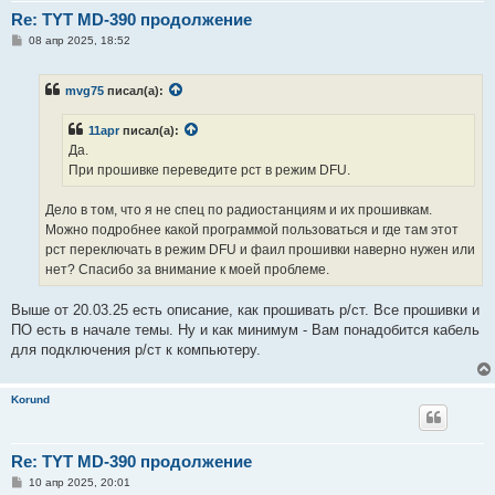
Re: TYT MD-390 продолжение
С
08 апр 2025, 18:52
о
о
б
mvg75
писал(а):
щ
е
н
11apr
писал(а):
и
е
Да.
При прошивке переведите рст в режим DFU.
Дело в том, что я не спец по радиостанциям и их прошивкам.
Можно подробнее какой программой пользоваться и где там этот
рст переключать в режим DFU и фаил прошивки наверно нужен или
нет? Спасибо за внимание к моей проблеме.
Выше от 20.03.25 есть описание, как прошивать р/ст. Все прошивки и
ПО есть в начале темы. Ну и как минимум - Вам понадобится кабель
для подключения р/ст к компьютеру.
Korund
Re: TYT MD-390 продолжение
С
10 апр 2025, 20:01
о