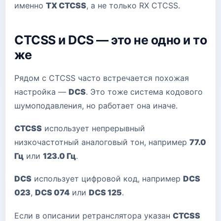
именно
TX CTCSS
, а не только RX CTCSS.
CTCSS и DCS — это не одно и то
же
Рядом с CTCSS часто встречается похожая
настройка —
DCS
. Это тоже система кодового
шумоподавления, но работает она иначе.
CTCSS
использует непрерывный
низкочастотный аналоговый тон, например
77.0
Гц
или
123.0 Гц
.
DCS
использует цифровой код, например
DCS
023
,
DCS 074
или
DCS 125
.
Если в описании ретранслятора указан
CTCSS