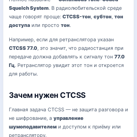
Squelch System
. В радиолюбительской среде
чаще говорят проще:
CTCSS-тон
,
субтон
,
тон
доступа
или просто
тон
.
Например, если для ретранслятора указан
CTCSS 77.0
, это значит, что радиостанция при
передаче должна добавлять к сигналу тон
77.0
Гц
. Ретранслятор увидит этот тон и откроется
для работы.
Зачем нужен CTCSS
Главная задача CTCSS — не защита разговора и
не шифрование, а
управление
шумоподавителем
и доступом к приёму или
ретранслятору.