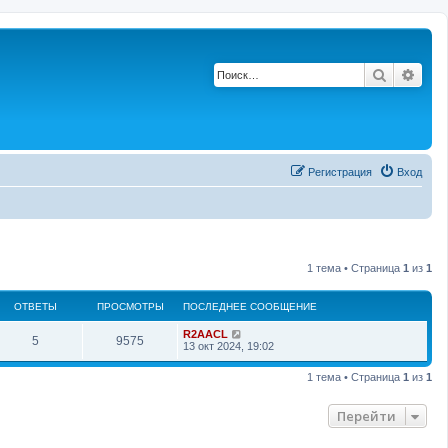
Поиск
Рас
Регистрация
Вход
1 тема • Страница
1
из
1
ОТВЕТЫ
ПРОСМОТРЫ
ПОСЛЕДНЕЕ СООБЩЕНИЕ
П
R2AACL
О
П
5
9575
о
13 окт 2024, 19:02
с
т
р
л
1 тема • Страница
1
из
1
е
в
о
д
н
Перейти
е
с
е
е
с
т
м