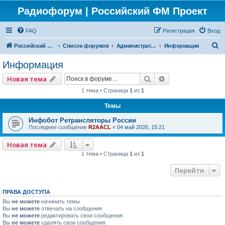
Радиофорум | Российский ФМ Проект
FAQ
Регистрация
Вход
П
Российский ФМ проект
Список форумов
Администраторский
Информация
о
Информация
и
Поиск
Расширенный по
Новая тема
с
1 тема • Страница
1
из
1
к
Темы
Инфобот Ретрансляторы России
Последнее сообщение
R2AACL
«
04 май 2026, 15:21
Новая тема
1 тема • Страница
1
из
1
Перейти
ПРАВА ДОСТУПА
Вы
не можете
начинать темы
Вы
не можете
отвечать на сообщения
Вы
не можете
редактировать свои сообщения
Вы
не можете
удалять свои сообщения