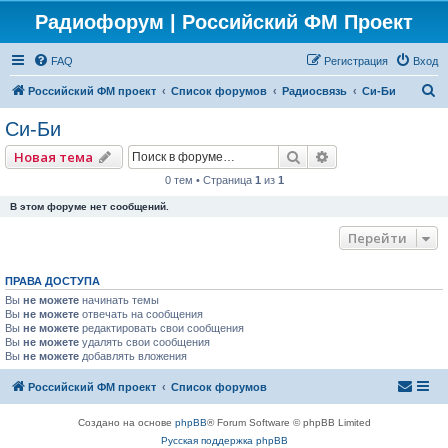
Радиофорум | Российский ФМ Проект
FAQ
Регистрация
Вход
П
Российский ФМ проект
Список форумов
Радиосвязь
Си-Би
о
Си-Би
и
Поиск
Расширенный по
Новая тема
с
0 тем • Страница
1
из
1
к
В этом форуме нет сообщений.
Перейти
ПРАВА ДОСТУПА
Вы
не можете
начинать темы
Вы
не можете
отвечать на сообщения
Вы
не можете
редактировать свои сообщения
Вы
не можете
удалять свои сообщения
Вы
не можете
добавлять вложения
Российский ФМ проект
Список форумов
Создано на основе
phpBB
® Forum Software © phpBB Limited
Русская поддержка phpBB