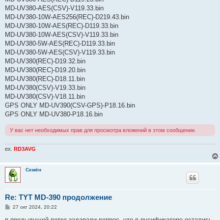
MD-UV380-AES(CSV)-V119.33.bin
MD-UV380-10W-AES256(REC)-D219.43.bin
MD-UV380-10W-AES(REC)-D119.33.bin
MD-UV380-10W-AES(CSV)-V119.33.bin
MD-UV380-5W-AES(REC)-D119.33.bin
MD-UV380-5W-AES(CSV)-V119.33.bin
MD-UV380(REC)-D19.32.bin
MD-UV380(REC)-D19.20.bin
MD-UV380(REC)-D18.11.bin
MD-UV380(CSV)-V19.33.bin
MD-UV380(CSV)-V18.11.bin
GPS ONLY MD-UV390(CSV-GPS)-P18.16.bin
GPS ONLY MD-UV380-P18.16.bin
У вас нет необходимых прав для просмотра вложений в этом сообщении.
ex.
RD3AVG
Семён
Re: TYT MD-390 продолжение
С
27 окт 2024, 20:22
о
о
в предыдущей ветке задавали вопрос, что в русификаторе остались