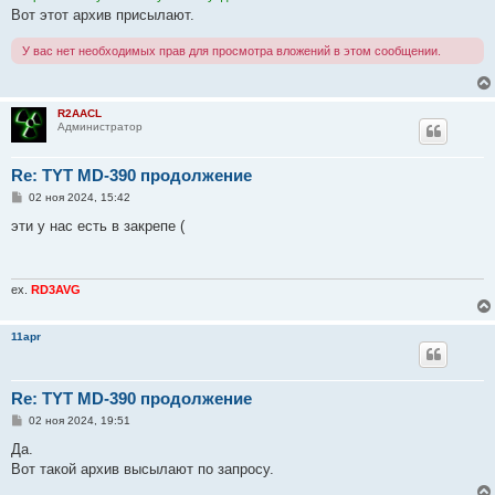
н
Вот этот архив присылают.
и
е
У вас нет необходимых прав для просмотра вложений в этом сообщении.
R2AACL
Администратор
Re: TYT MD-390 продолжение
С
02 ноя 2024, 15:42
о
о
эти у нас есть в закрепе (
б
щ
е
н
и
ex.
RD3AVG
е
11apr
Re: TYT MD-390 продолжение
С
02 ноя 2024, 19:51
о
о
Да.
б
Вот такой архив высылают по запросу.
щ
е