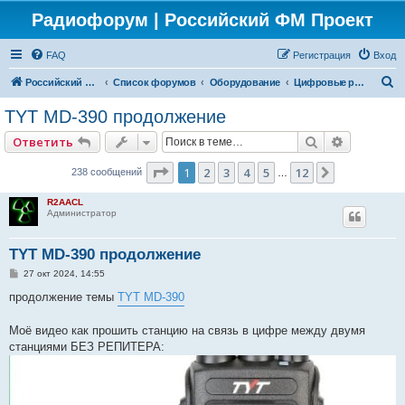
Радиофорум | Российский ФМ Проект
FAQ
Регистрация
Вход
П
Российский ФМ проект
Список форумов
Оборудование
Цифровые радиостанции
о
TYT MD-390 продолжение
и
Поиск
Расширен
Ответить
с
к
Страница
1
из
12
1
2
3
4
5
12
След.
238 сообщений
…
R2AACL
Администратор
TYT MD-390 продолжение
С
27 окт 2024, 14:55
о
о
продолжение темы
TYT MD-390
б
щ
е
Моё видео как прошить станцию на связь в цифре между двумя
н
станциями БЕЗ РЕПИТЕРА:
и
е