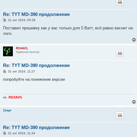
Re: TYT MD-390 продолжение
С
31 окт 2024, 05:28
о
о
Поставил прошивку как у вас только для 5 Ватт, всё равно виснит на
б
лого.
щ
е
н
и
R2AACL
е
Администратор
Re: TYT MD-390 продолжение
С
31 окт 2024, 11:27
о
о
попробуйте на понижение версии
б
щ
е
н
и
ex.
RD3AVG
е
11apr
Re: TYT MD-390 продолжение
С
31 окт 2024, 11:34
о