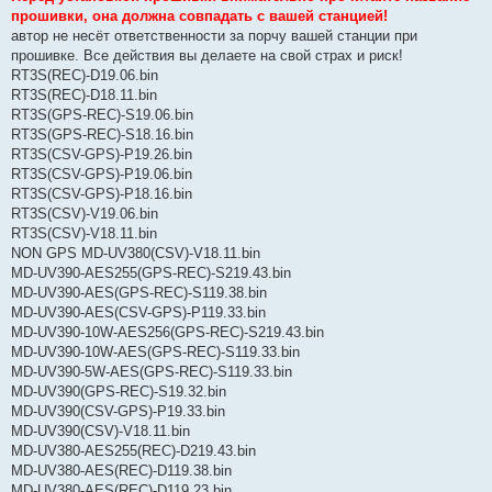
прошивки, она должна совпадать с вашей станцией!
автор не несёт ответственности за порчу вашей станции при
прошивке. Все действия вы делаете на свой страх и риск!
RT3S(REC)-D19.06.bin
RT3S(REC)-D18.11.bin
RT3S(GPS-REC)-S19.06.bin
RT3S(GPS-REC)-S18.16.bin
RT3S(CSV-GPS)-P19.26.bin
RT3S(CSV-GPS)-P19.06.bin
RT3S(CSV-GPS)-P18.16.bin
RT3S(CSV)-V19.06.bin
RT3S(CSV)-V18.11.bin
NON GPS MD-UV380(CSV)-V18.11.bin
MD-UV390-AES255(GPS-REC)-S219.43.bin
MD-UV390-AES(GPS-REC)-S119.38.bin
MD-UV390-AES(CSV-GPS)-P119.33.bin
MD-UV390-10W-AES256(GPS-REC)-S219.43.bin
MD-UV390-10W-AES(GPS-REC)-S119.33.bin
MD-UV390-5W-AES(GPS-REC)-S119.33.bin
MD-UV390(GPS-REC)-S19.32.bin
MD-UV390(CSV-GPS)-P19.33.bin
MD-UV390(CSV)-V18.11.bin
MD-UV380-AES255(REC)-D219.43.bin
MD-UV380-AES(REC)-D119.38.bin
MD-UV380-AES(REC)-D119.23.bin