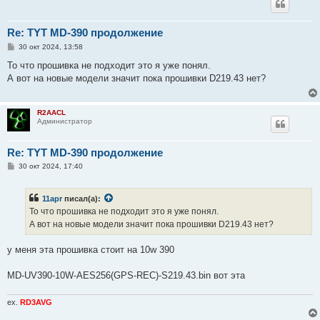
Re: TYT MD-390 продолжение
С
30 окт 2024, 13:58
о
о
То что прошивка не подходит это я уже понял.
б
А вот на новые модели значит пока прошивки D219.43 нет?
щ
е
н
и
R2AACL
е
Администратор
Re: TYT MD-390 продолжение
С
30 окт 2024, 17:40
о
о
б
11apr
писал(а):
щ
е
То что прошивка не подходит это я уже понял.
н
А вот на новые модели значит пока прошивки D219.43 нет?
и
е
у меня эта прошивка стоит на 10w 390
MD-UV390-10W-AES256(GPS-REC)-S219.43.bin вот эта
ex.
RD3AVG