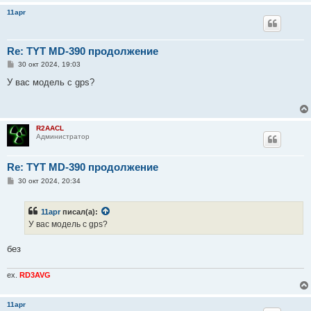
11apr
Re: TYT MD-390 продолжение
С
30 окт 2024, 19:03
о
о
У вас модель с gps?
б
щ
е
н
и
R2AACL
е
Администратор
Re: TYT MD-390 продолжение
С
30 окт 2024, 20:34
о
о
б
11apr
писал(а):
щ
е
У вас модель с gps?
н
и
е
без
ex.
RD3AVG
11apr