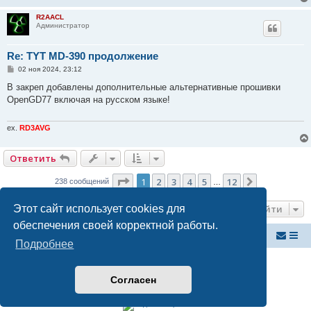
н
и
R2AACL
е
Администратор
Re: TYT MD-390 продолжение
С
02 ноя 2024, 23:12
о
о
В закреп добавлены дополнительные альтернативные прошивки
б
OpenGD77 включая на русском языке!
щ
е
н
и
ex.
RD3AVG
е
Ответить
Страница
1
из
12
1
2
3
4
5
12
След.
238 сообщений
…
Этот сайт использует cookies для
Перейти
обеспечения своей корректной работы.
Российский ФМ проект
Список форумов
Подробнее
Создано на основе
phpBB
® Forum Software © phpBB Limited
Русская поддержка phpBB
Согласен
Конфиденциальность
|
Правила