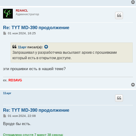
е
н
и
R2AACL
е
Администратор
Re: TYT MD-390 продолжение
С
01 ноя 2024, 16:25
о
о
б
11apr
писал(а):
щ
е
Запрашивал у разработчика высылают архив с прошивками
н
который есть в открытом доступе.
и
е
эти прошивки есть в нашей теме?
ex.
RD3AVG
11apr
Re: TYT MD-390 продолжение
С
01 ноя 2024, 22:08
о
о
Вроде бы есть.
б
щ
е
Отправлено спустя 7 минут 38 секунд: