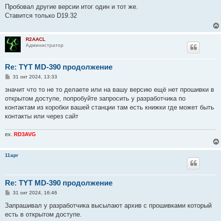
о
Пробовал другие версии итог один и тот же.
б
Ставится только D19.32
щ
е
н
и
R2AACL
е
Администратор
Re: TYT MD-390 продолжение
С
31 окт 2024, 13:33
о
о
значит что то не то делаете или на вашу версию ещё нет прошивки в
б
открытом доступе, попробуйте запросить у разработчика по
щ
е
контактам из коробки вашей станции там есть книжки где может быть
н
контакты или через сайт
и
е
ex.
RD3AVG
11apr
Re: TYT MD-390 продолжение
С
31 окт 2024, 16:46
о
о
Запрашивал у разработчика высылают архив с прошивками который
б
есть в открытом доступе.
щ