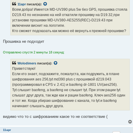
б
11apr
писал(а):
щ
е
Всем добра! Имеется MD-UV390 plus 5w без GPS, прошивка стояла
н
D219.43 по незнанию на ней откатили прошивку на D19.32,при
и
е
установке прошивки MD-UV380-AES255(REC)-D219.43 при
включении виснит на логотипе.
Кто сможет подсказать как можно её вернуть к прежней прошивке?
Прошивка не подходит
Отправлено спустя 2 минуты 18 секунд:
Wolodimers
писал(а):
Приветствую!
Если кто знает, подскажите, пожалуста, как подружить, в плане
шифрования aes 256,tyt md390 plus с прошивкой d219.043
(программировал в CPS v. 2.41) и baofeng dr-1801 UV(aes256).
Tyt слышит baofeng, а baofeng не слышит tyt. При этом рации tyt
слышат друг друга, так жде как и рации baofeng. Ключ aes256 один
и тот же. Когда убираю шифрование с канала, то tyt и baofeng
начинают слышать друг друга.
видимо что то с шифрованием какое то не соответствие (
11apr