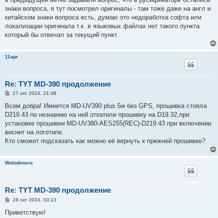
б
знаки вопроса, я тут посмотрел оригиналы - там тоже даже на англ и
щ
е
китайском знаки вопроса есть, думаю это недоработка софта или
н
локализации оригинала т.к. в языковых файлах нет такого пункта
и
е
который бы отвечал за текущий пункт
11apr
Re: TYT MD-390 продолжение
С
27 окт 2024, 21:48
о
о
Всем добра! Имеется MD-UV390 plus 5w без GPS, прошивка стояла
б
D219.43 по незнанию на ней откатили прошивку на D19.32,при
щ
е
установке прошивки MD-UV380-AES255(REC)-D219.43 при включении
н
виснит на логотипе.
и
е
Кто сможет подсказать как можно её вернуть к прежней прошивке?
Wolodimers
Re: TYT MD-390 продолжение
С
28 окт 2024, 03:23
о
о
Приветствую!
б