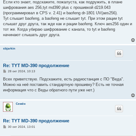
Если кто знает, подскажите, пожалуста, как подружить, в плане
щ
е
шифрования aes 256,tyt md390 plus с прошивкой d219.043
н
(программировал в CPS v. 2.41) и baofeng dr-1801 UV(aes256).
и
е
Tyt слышит baofeng, а baofeng не слышит tyt. При этом рации tyt
слышат друг друга, так жде как и рации baofeng. Ключ aes256 один и
тот же. Когда убираю шифрование с канала, то tyt и baofeng
начинают слышать друг друга.
sbjarkin
Re: TYT MD-390 продолжение
С
28 окт 2024, 10:13
о
о
Всех приветствую. Подскажите, есть радиостанция с ПО "Веда".
б
Можно на неё поставить стандартную прошивку? Есть не точная
щ
е
информация что с Веды обратного пути уже нет.)
н
и
е
Семён
Re: TYT MD-390 продолжение
С
30 окт 2024, 13:01
о
о