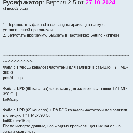
Русификатор:
Версия 2.5 от
27 10 2024
chinese2.5.zip
1. Переместить файл chinese.lang из архива g в папку с
установленной программой,
2. Запустить программу. Выбрать в Настройках Setting - chinese
*************************************************************************************
********************
Файл с
PMR
(16 каналов) частотами для заливки в станцию TYT MD-
390 G:
pmrALL.zip
Файл с
LPD
(69 каналов) частотами для заливки в станцию TYT MD-
390 G: ]
lpd69.zip
Файл с
LPD
(69 каналов) +
PMR
(16 каналов) частотами для заливки
в станцию TYT MD-390 G:
lpd69+pmr16.zip
После импорта данных, необходимо прописать данные каналы в
зоны и скан листы!